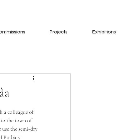
ommissions
Projects
Exhibitions
âa
 a colleague of 
to the town of 
 use the semi-dry 
of Barbary 