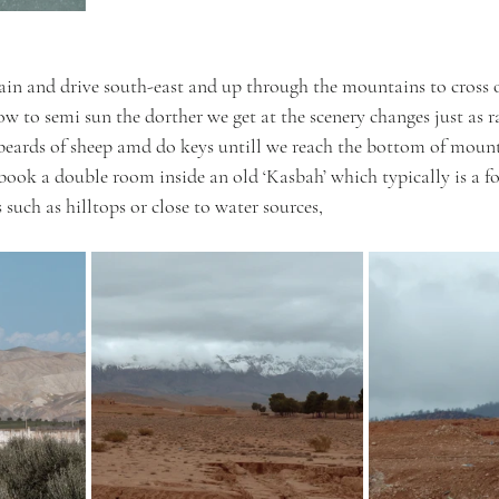
ain and drive south-east and up through the mountains to cross 
w to semi sun the dorther we get at the scenery changes just as r
 beards of sheep amd do keys untill we reach the bottom of mounta
ook a double room inside an old ‘Kasbah’ which typically is a for
s such as hilltops or close to water sources, 