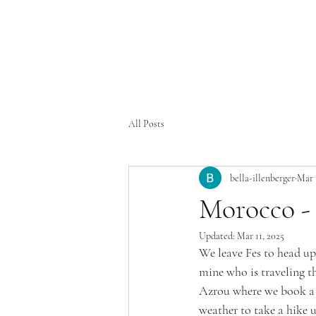
All Posts
bella-illenberger
Mar 
Morocco - 
Updated:
Mar 11, 2025
We leave Fes to head up
mine who is traveling t
Azrou where we book a 
weather to take a hike 