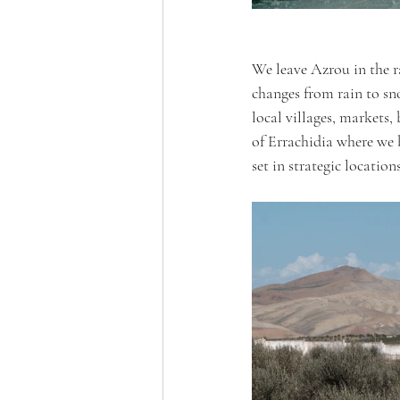
We leave Azrou in the r
changes from rain to sno
local villages, markets,
of Errachidia where we b
set in strategic location