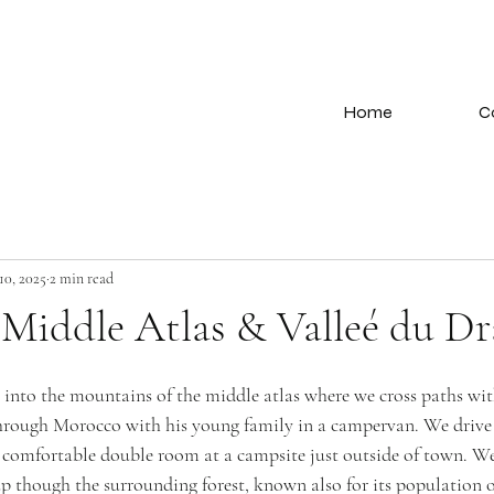
Home
C
10, 2025
2 min read
Middle Atlas & Valleé du Dr
 into the mountains of the middle atlas where we cross paths with
hrough Morocco with his young family in a campervan. We drive 
comfortable double room at a campsite just outside of town. We
up though the surrounding forest, known also for its population 