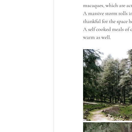
macaques, which are act
A massive storm rolls i
thankful for the space 
A self cooked meals of 
warm as well. 