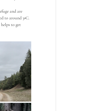
efuge and are 
ed to around 3•C. 
helps to get 