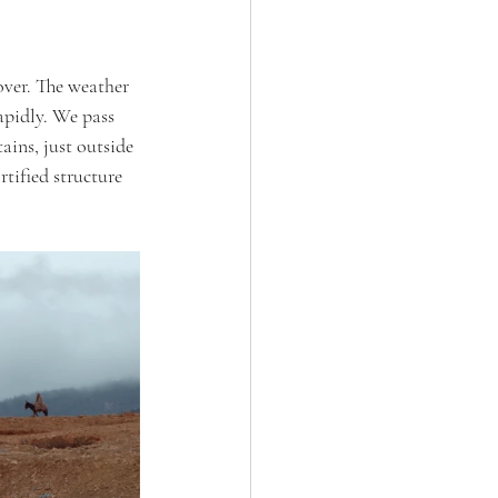
over. The weather 
apidly. We pass 
ins, just outside 
tified structure 