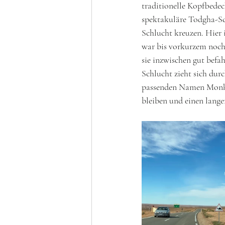
traditionelle Kopfbedec
spektakuläre Todgha-Sch
Schlucht kreuzen. Hier i
war bis vorkurzem noch 
sie inzwischen gut befa
Schlucht zieht sich dur
passenden Namen Monkey 
bleiben und einen lang