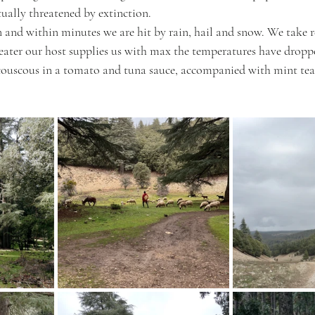
ually threatened by extinction. 
n and within minutes we are hit by rain, hail and snow. We take r
heater our host supplies us with max the temperatures have dropp
couscous in a tomato and tuna sauce, accompanied with mint tea 