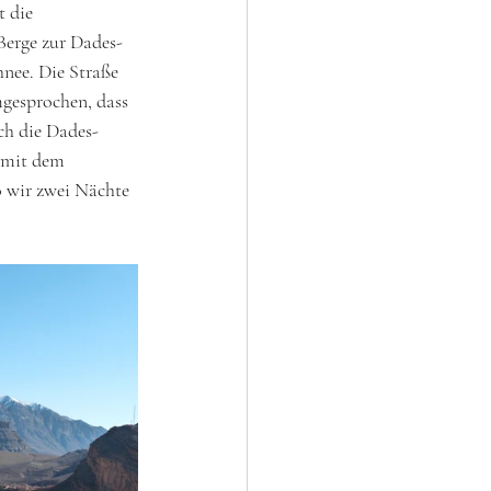
 die 
Berge zur Dades-
hnee. Die Straße 
gesprochen, dass 
ch die Dades-
 mit dem 
 wir zwei Nächte 