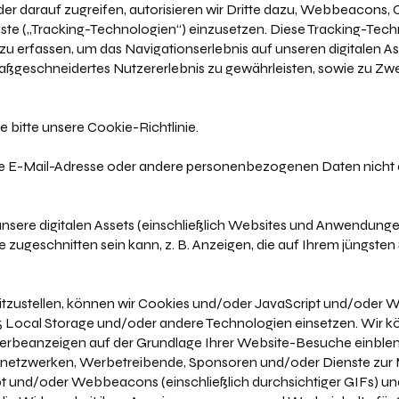
 darauf zugreifen, autorisieren wir Dritte dazu, Webbeacons, Co
te („Tracking-Technologien“) einzusetzen. Diese Tracking-Tech
u erfassen, um das Navigationserlebnis auf unseren digitalen As
ßgeschneidertes Nutzererlebnis zu gewährleisten, sowie zu Zwe
 bitte unsere Cookie-Richtlinie.
re E-Mail-Adresse oder andere personenbezogenen Daten nich
nsere digitalen Assets (einschließlich Websites und Anwendungen
e zugeschnitten sein kann, z. B. Anzeigen, die auf Ihrem jüngste
tzustellen, können wir Cookies und/oder JavaScript und/oder 
Local Storage und/oder andere Technologien einsetzen. Wir könn
e Werbeanzeigen auf der Grundlage Ihrer Website-Besuche einble
enetzwerken, Werbetreibende, Sponsoren und/oder Dienste zur
pt und/oder Webbeacons (einschließlich durchsichtiger GIFs) u