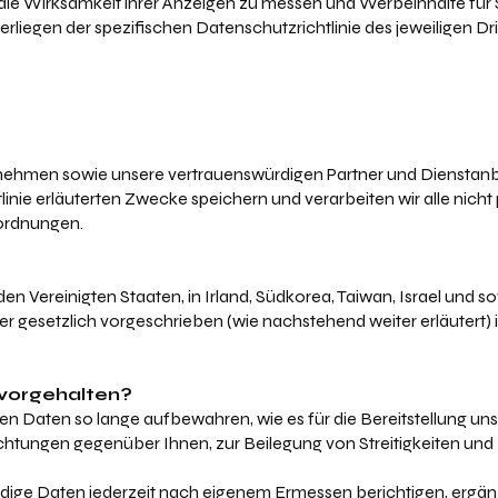
e Wirksamkeit ihrer Anzeigen zu messen und Werbeinhalte für S
iegen der spezifischen Datenschutzrichtlinie des jeweiligen Dritt
rnehmen sowie unsere vertrauenswürdigen Partner und Dienstanb
tlinie erläuterten Zwecke speichern und verarbeiten wir alle nic
sordnungen.
 Vereinigten Staaten, in Irland, Südkorea, Taiwan, Israel und 
er gesetzlich vorgeschrieben (wie nachstehend weiter erläutert
 vorgehalten?
sten Daten so lange aufbewahren, wie es für die Bereitstellung uns
ichtungen gegenüber Ihnen, zur Beilegung von Streitigkeiten un
ndige Daten jederzeit nach eigenem Ermessen berichtigen, ergän