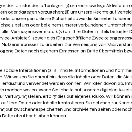
enden Umständen offenlegen: (i) um rechtswidrige Aktivitäten o
ern oder dagegen vorzugehen; (ii) um unsere Rechte auf Verte
 oder unsere persönliche Sicherheit sowie die Sicherheit unserer 
llwechsels bei uns oder bei einem unserer verbundenen Unterneh
ller Vermögenswerte u. a.); (v) um Ihre Daten mittels befugter D
vice-Anbieter), soweit dies für geschäftliche Zwecke angemessen 
Nutzererlebnisses zu arbeiten. Zur Vermeidung von Missverstä
zogene Daten nach eigenem Ermessen an Dritte übermitteln bzw
te soziale Interaktionen (z. B. Inhalte, Informationen und Komme
Wir weisen Sie darauf hin, dass alle Inhalte oder Daten, die Sie
n, erfasst und verwendet werden können. Wir raten davon ab, In
tlich machen wollen. Wenn Sie Inhalte auf unseren digitalen Asse
 Verfügung stellen, erfolgt dies auf eigenes Risiko. Wir können 
ff auf Ihre Daten oder Inhalte kontrollieren. Sie nehmen zur Kennt
g auf zwischengespeicherten und archivierten Seiten oder nach 
 Dritte abrufbar bleiben können.