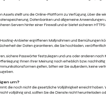
en Assets stellt uns die Online-Plattform zu Verfügung, über die w
Datenspeicherung, Datenbanken und allgemeine Anwendungen u
cheren Servern hinter einer Firewall und er bietet sicheren HTTPS
 Hosting-Anbieter ergriffenen Maßnahmen und Bemühungen kön
icherheit der Daten garantieren, die Sie hochladen, veröffentlic
en, sichere Passwörter festzulegen und uns oder anderen nach M
Offenlegung Ihnen Ihrer Meinung nach erheblich bzw. nachhalti
ommunikationsformen gelten, bitten wir Sie außerdem, keine ver
zugeben.
rigen um?
immt, die noch nicht die gesetzliche Volljährigkeit erreicht haben
cht volljährig sind, sollten Sie die Dienste nicht herunterladen 