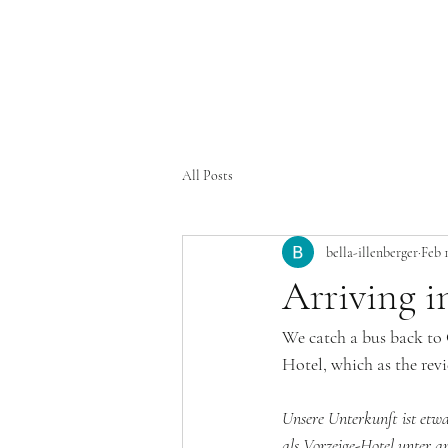
All Posts
bella-illenberger
Feb 
Arriving i
We catch a bus back to 
Hotel, which as the revi
Unsere Unterkunft ist etw
als Vorzeige-Hotel unter a