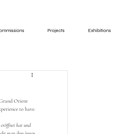
ommissions
Projects
Exhibitions
 Grand Orient 
xperience to have.
eröffnet hat und 
sieht man ihm innen 