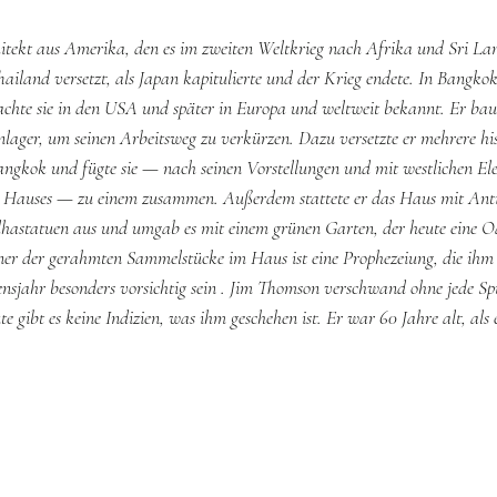
tekt aus Amerika, den es im zweiten Weltkrieg nach Afrika und Sri Lan
land versetzt, als Japan kapitulierte und der Krieg endete. In Bangkok 
chte sie in den USA und später in Europa und weltweit bekannt. Er baut
nlager, um seinen Arbeitsweg zu verkürzen. Dazu versetzte er mehrere hi
ngkok und fügte sie — nach seinen Vorstellungen und mit westlichen El
 Hauses — zu einem zusammen. Außerdem stattete er das Haus mit Anti
astatuen aus und umgab es mit einem grünen Garten, der heute eine Oa
iner der gerahmten Sammelstücke im Haus ist eine Prophezeiung, die ihm
bensjahr besonders vorsichtig sein . Jim Thomson verschwand ohne jede Spu
e gibt es keine Indizien, was ihm geschehen ist. Er war 60 Jahre alt, als