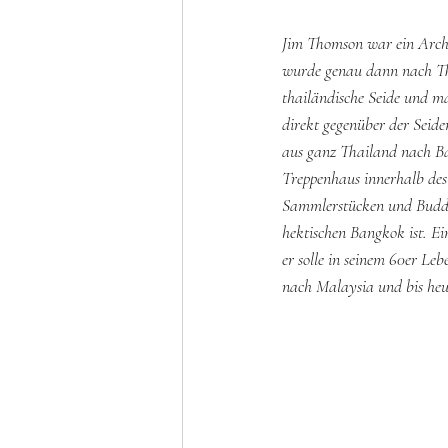
Jim Thomson war ein Archi
wurde genau dann nach Thai
thailändische Seide und ma
direkt gegenüber der Seide
aus ganz Thailand nach Ba
Treppenhaus innerhalb des
Sammlerstücken und Buddh
hektischen Bangkok ist. E
er solle in seinem 60er Le
nach Malaysia und bis heut