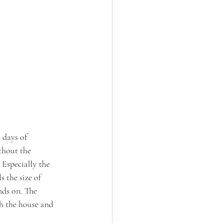
 days of 
thout the 
 Especially the 
 the size of 
nds on. The 
h the house and 