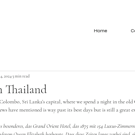
Home
C
14, 2024
3 min read
n Thailand
Colombo, Sri Lanka’s capital, where we spend a night in the old
ews have mentioned is way past its best days but is still a great e
as besonderes, das Grand Orient Hotel, das 1875 mit 154 Luxus-Zimmern 
nderem Queen Elizabeth herbergte. Dass diese Zeiten lange vorbei sind, 