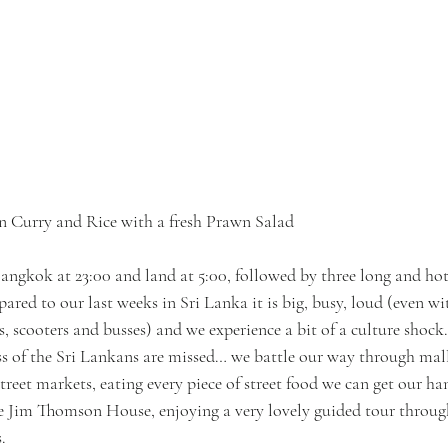
n Curry and Rice with a fresh Prawn Salad
Bangkok at 23:00 and land at 5:00, followed by three long and hot
ared to our last weeks in Sri Lanka it is big, busy, loud (even wi
, scooters and busses) and we experience a bit of a culture shock.
ss of the Sri Lankans are missed… we battle our way through malls
treet markets, eating every piece of street food we can get our ha
 the Jim Thomson House, enjoying a very lovely guided tour throug
.