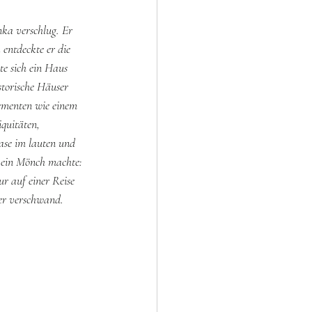
ka verschlug. Er 
entdeckte er die 
e sich ein Haus 
storische Häuser 
ementen wie einem 
quitäten, 
se im lauten und 
 ein Mönch machte: 
r auf einer Reise 
 er verschwand.