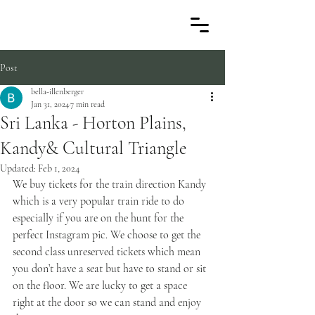
Post
bella-illenberger
Jan 31, 2024
7 min read
Sri Lanka - Horton Plains,
Kandy& Cultural Triangle
Updated:
Feb 1, 2024
We buy tickets for the train direction Kandy 
which is a very popular train ride to do 
especially if you are on the hunt for the 
perfect Instagram pic. We choose to get the 
second class unreserved tickets which mean 
you don’t have a seat but have to stand or sit 
on the floor. We are lucky to get a space 
right at the door so we can stand and enjoy 