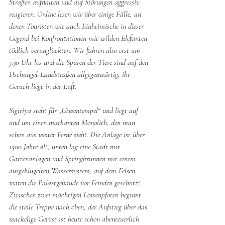
Straßen aufhalten und auf Störungen aggressiv 
reagieren. Online lesen wir über einige Fälle, an 
denen Touristen wie auch Einheimische in dieser 
Gegend bei Konfrontationen mit wilden Elefanten 
tödlich verunglückten. Wir fahren also erst um 
7.30 Uhr los und die Spuren der Tiere sind auf den 
Dschungel-Landstraßen allgegenwärtig, ihr 
Geruch liegt in der Luft.
Sigiriya steht für „Löwentempel“ und liegt auf 
und um einen markanten Monolith, den man 
schon aus weiter Ferne sieht. Die Anlage ist über 
1500 Jahre alt, unten lag eine Stadt mit 
Gartenanlagen und Springbrunnen mit einem 
ausgeklügelten Wassersystem, auf dem Felsen 
waren die Palastgebäude vor Feinden geschützt. 
Zwischen zwei mächtigen Löwenpfoten beginnt 
die steile Treppe nach oben, der Aufstieg über das 
wackelige Gerüst ist heute schon abenteuerlich 