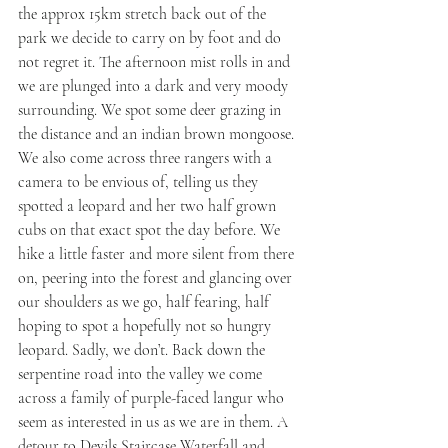
the approx 15km stretch back out of the 
park we decide to carry on by foot and do 
not regret it. The afternoon mist rolls in and 
we are plunged into a dark and very moody 
surrounding. We spot some deer grazing in 
the distance and an indian brown mongoose. 
We also come across three rangers with a 
camera to be envious of, telling us they 
spotted a leopard and her two half grown 
cubs on that exact spot the day before. We 
hike a little faster and more silent from there 
on, peering into the forest and glancing over 
our shoulders as we go, half fearing, half 
hoping to spot a hopefully not so hungry 
leopard. Sadly, we don’t. Back down the 
serpentine road into the valley we come 
across a family of purple-faced langur who 
seem as interested in us as we are in them. A 
detour to Devils Staircase Waterfall and 