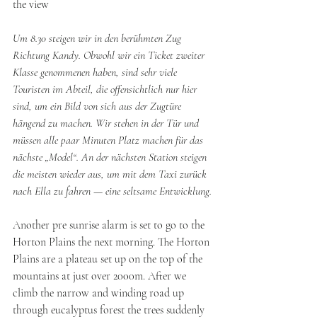
the view
Um 8.30 steigen wir in den berühmten Zug 
Richtung Kandy. Obwohl wir ein Ticket zweiter 
Klasse genommenen haben, sind sehr viele 
Touristen im Abteil, die offensichtlich nur hier 
sind, um ein Bild von sich aus der Zugtüre 
hängend zu machen. Wir stehen in der Tür und 
müssen alle paar Minuten Platz machen für das 
nächste „Model“. An der nächsten Station steigen 
die meisten wieder aus, um mit dem Taxi zurück 
nach Ella zu fahren — eine seltsame Entwicklung.
Another pre sunrise alarm is set to go to the 
Horton Plains the next morning. The Horton 
Plains are a plateau set up on the top of the 
mountains at just over 2000m. After we 
climb the narrow and winding road up 
through eucalyptus forest the trees suddenly 