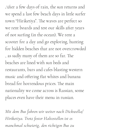
After a few days of rain, the sun returns and 
we spend a last few beach days in little surfer 
town “Hiriketiya”. The waves are perfect so 
we rent boards and test our skills after years 
of not surfing (in the ocean). We rent a 
scooter for a day and go exploring, hunting 
for hidden beaches that are not overcrowded 
, as sadly many of them are so far. The 
beaches are lined with sun beds and 
restaurants, bars and cafes blasting western 
music and offering flat whites and banana 
bread for horrendous prices. The main 
nationality we come across is Russian, some 
places even have their menu in russian.
Mit dem Bus fahren wir weiter nach Dickwella/ 
Hiriketiya. Trotz fester Haltestellen ist es 
manchmal schwierig, den richtigen Bus zu 