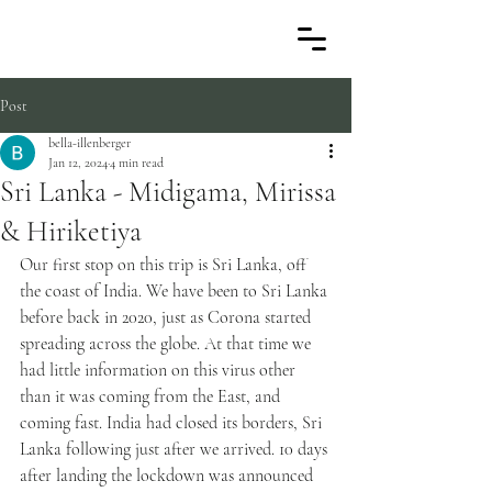
Post
bella-illenberger
Jan 12, 2024
4 min read
Sri Lanka - Midigama, Mirissa
& Hiriketiya
Our first stop on this trip is Sri Lanka, off 
the coast of India. We have been to Sri Lanka 
before back in 2020, just as Corona started 
spreading across the globe. At that time we 
had little information on this virus other 
than it was coming from the East, and 
coming fast. India had closed its borders, Sri 
Lanka following just after we arrived. 10 days 
after landing the lockdown was announced 