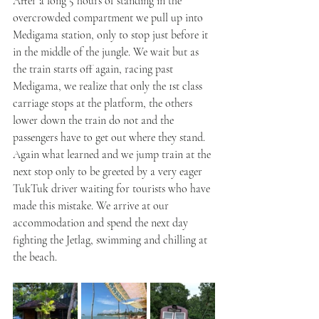
After a long 5 hours of standing in the 
overcrowded compartment we pull up into 
Medigama station, only to stop just before it 
in the middle of the jungle. We wait but as 
the train starts off again, racing past 
Medigama, we realize that only the 1st class 
carriage stops at the platform, the others 
lower down the train do not and the 
passengers have to get out where they stand. 
Again what learned and we jump train at the 
next stop only to be greeted by a very eager 
TukTuk driver waiting for tourists who have 
made this mistake. We arrive at our 
accommodation and spend the next day 
fighting the Jetlag, swimming and chilling at 
the beach. 