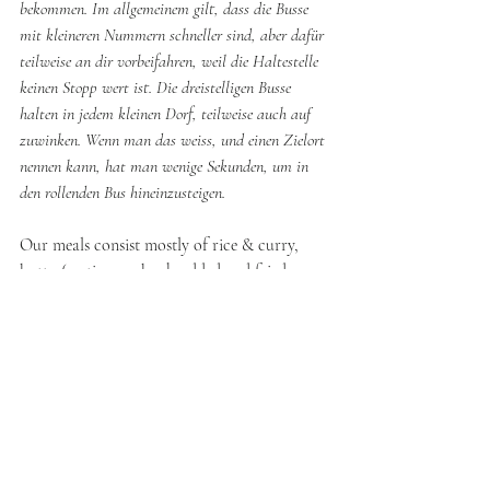
bekommen. Im allgemeinem gilt, dass die Busse 
mit kleineren Nummern schneller sind, aber dafür 
teilweise an dir vorbeifahren, weil die Haltestelle 
keinen Stopp wert ist. Die dreistelligen Busse 
halten in jedem kleinen Dorf, teilweise auch auf 
zuwinken. Wenn man das weiss, und einen Zielort 
nennen kann, hat man wenige Sekunden, um in 
den rollenden Bus hineinzusteigen.
Our meals consist mostly of rice & curry, 
kottu ( roti pancake shredded and fried up 
with vegetables, egg, cheese and whatever else 
you like) samosas and other street finger 
food, fruit and the occasional fried rice.
From here we head further down the coast 
to Tissamaharama, where we will spend a 
few days and visit Yala National Park before 
heading inland to Ella, Kandy etc.