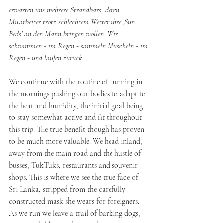
erwarten uns mehrere Strandbars, deren 
Mitarbeiter trotz schlechtem Wetter ihre ‚Sun 
Beds’ an den Mann bringen wollen. Wir 
schwimmen - im Regen - sammeln Muscheln - im 
Regen - und laufen zurück.
We continue with the routine of running in 
the mornings pushing our bodies to adapt to 
the heat and humidity, the initial goal being 
to stay somewhat active and fit throughout 
this trip. The true benefit though has proven 
to be much more valuable. We head inland, 
away from the main road and the hustle of 
busses, TukTuks, restaurants and souvenir 
shops. This is where we see the true face of 
Sri Lanka, stripped from the carefully 
constructed mask she wears for foreigners. 
As we run we leave a trail of barking dogs, 