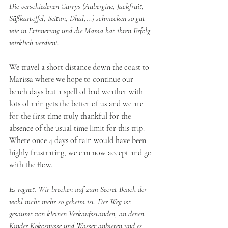
Die verschiedenen Currys (Aubergine, Jackfruit, 
Süßkartoffel, Seitan, Dhal,…) schmecken so gut 
wie in Erinnerung und die Mama hat ihren Erfolg 
wirklich verdient.
We travel a short distance down the coast to 
Marissa where we hope to continue our 
beach days but a spell of bad weather with 
lots of rain gets the better of us and we are 
for the first time truly thankful for the 
absence of the usual time limit for this trip. 
Where once 4 days of rain would have been 
highly frustrating, we can now accept and go 
with the flow.
Es regnet. Wir brechen auf zum Secret Beach der 
wohl nicht mehr so geheim ist. Der Weg ist 
gesäumt von kleinen Verkaufsständen, an denen 
Kinder Kokosnüsse und Wasser anbieten und es 