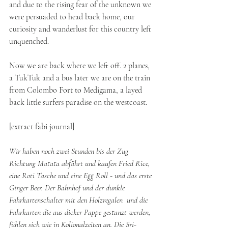
and due to the rising fear of the unknown we 
were persuaded to head back home, our 
curiosity and wanderlust for this country left 
unquenched. 
Now we are back where we left off. 2 planes, 
a TukTuk and a bus later we are on the train 
from Colombo Fort to Medigama, a layed 
back little surfers paradise on the westcoast. 
[extract fabi journal]
Wir haben noch zwei Stunden bis der Zug 
Richtung Matata abfährt und kaufen Fried Rice, 
eine Roti Tasche und eine Egg Roll - und das erste 
Ginger Beer. Der Bahnhof und der dunkle 
Fahrkartenschalter mit den Holzregalen  und die 
Fahrkarten die aus dicker Pappe gestanzt werden, 
fühlen sich wie in Kolionalzeiten an. Die Sri-